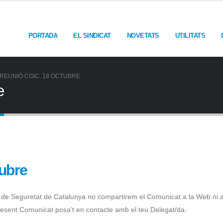
PORTADA
EL SINDICAT
NOVETATS
UTILITATS
REUNIÓ CGIC. 18 OCTUBRE
e
ubre
l de Seguretat de Catalunya no compartirem el Comunicat a la Web ni a
l present Comunicat posa’t en contacte amb el teu Delegat/da.