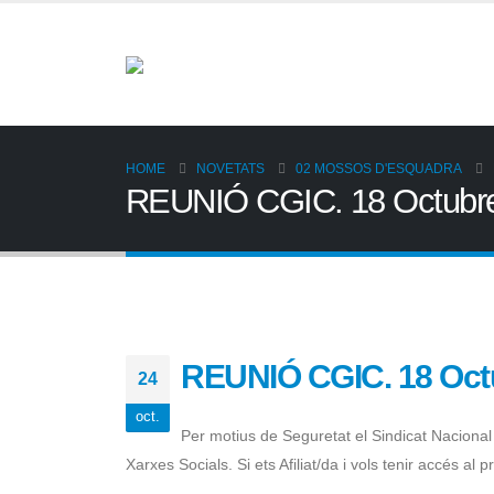
HOME
NOVETATS
02 MOSSOS D'ESQUADRA
REUNIÓ CGIC. 18 Octubr
REUNIÓ CGIC. 18 Oct
24
oct.
Per motius de Seguretat el Sindicat Naciona
Xarxes Socials. Si ets Afiliat/da i vols tenir accés a