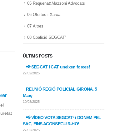
05 Requena&Mazzoni Advocats
06 Ofertes i Xarxa
07 Altres
08 Coalició SEGCAT²
ÚLTIMS POSTS
📢 SEGCAT i CAT uneixen forces!
📢 FEPOL-UGT
laboral o més 
27/02/2025
27/02/2025
REUNIÓ REGIÓ POLICIAL GIRONA. 5
rer
Reunió RP Terres de l’Ebre
JA N
Març
📢 FEPOL-UG
29
18
manipulacions
28 Febrer
MENT
10/03/2025
el
Juny
27/02/2025
febr.
juny
Per motius de Seguretat el
uretat
📢 VÍDEO VOTA SEGCAT² i DONEM PEL
A con
Sindicat Nacional de Seguretat
SAC, FINS ACONSEGUIR-HO!
📢 Programa 
Comun
de Catalunya no...
27/02/2025
27/02/2025
visual
read more