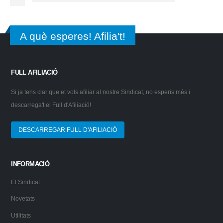
A què esperes! Afilia't!
FULL AFILIACIÓ
Si ja tens clar que et vols afiliar al nostre Sindicat, no esperis més i
descarrega't el Full d'Afiliació!
DESCARREGAR FULL D'AFILIACIÓ
INFORMACIÓ
El Sindicat
Novetats
Utilitats