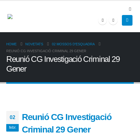
HOME
NOVETATS
02 MOSSOS D'ESQUADRA
REUNIÓ CG INVESTIGACIÓ CRIMINAL 29 GENER
Reunió CG Investigació Criminal 29
Gener
Reunió CG Investigació
02
Criminal 29 Gener
febr.