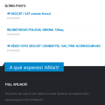
ÚLTIMS POSTS
📢 SEGCAT i CAT uneixen forces!
27/02/2025
REUNIÓ REGIÓ POLICIAL GIRONA. 5 Març
10/03/2025
📢 VÍDEO VOTA SEGCAT² i DONEM PEL SAC, FINS ACONSEGUIR-HO!
27/02/2025
A què esperes! Afilia't!
FULL AFILIACIÓ
Si ja tens clar que et vols afiliar al nostre Sindicat, no esperis més i
descarrega't el Full d'Afiliació!