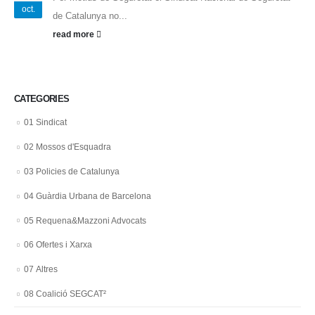
oct.
de Catalunya no...
read more
CATEGORIES
01 Sindicat
02 Mossos d'Esquadra
03 Policies de Catalunya
04 Guàrdia Urbana de Barcelona
05 Requena&Mazzoni Advocats
06 Ofertes i Xarxa
07 Altres
08 Coalició SEGCAT²