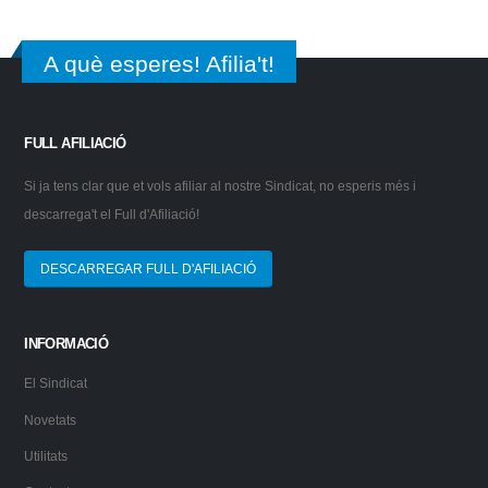
A què esperes! Afilia't!
FULL AFILIACIÓ
Si ja tens clar que et vols afiliar al nostre Sindicat, no esperis més i
descarrega't el Full d'Afiliació!
DESCARREGAR FULL D'AFILIACIÓ
INFORMACIÓ
El Sindicat
Novetats
Utilitats