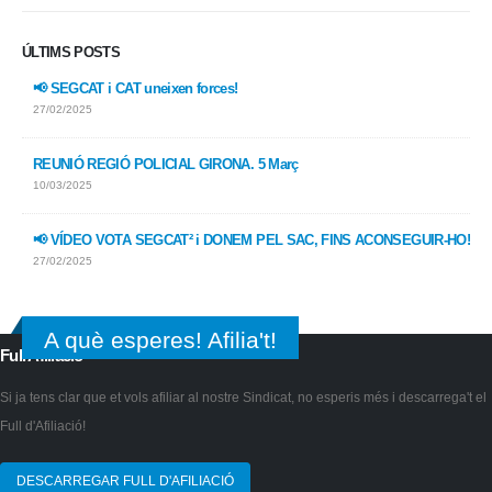
ÚLTIMS POSTS
📢 SEGCAT i CAT uneixen forces!
27/02/2025
REUNIÓ REGIÓ POLICIAL GIRONA. 5 Març
10/03/2025
📢 VÍDEO VOTA SEGCAT² i DONEM PEL SAC, FINS ACONSEGUIR-HO!
27/02/2025
A què esperes! Afilia't!
Full Afiliació
Si ja tens clar que et vols afiliar al nostre Sindicat, no esperis més i descarrega't el
Full d'Afiliació!
DESCARREGAR FULL D'AFILIACIÓ