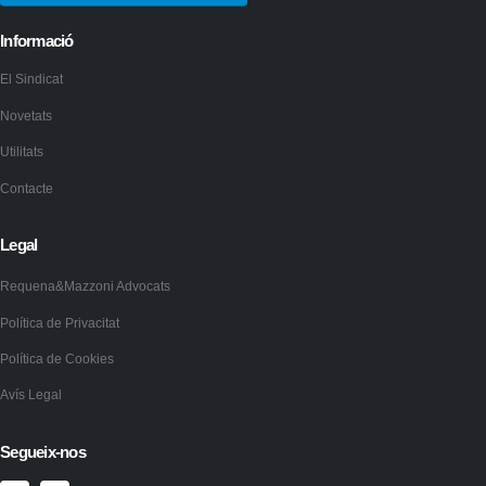
Informació
El Sindicat
Novetats
Utilitats
Contacte
Legal
Requena&Mazzoni Advocats
Política de Privacitat
Política de Cookies
Avís Legal
Segueix-nos