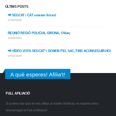
ÚLTIMS POSTS
📢 SEGCAT i CAT uneixen forces!
27/02/2025
REUNIÓ REGIÓ POLICIAL GIRONA. 5 Març
10/03/2025
📢 VÍDEO VOTA SEGCAT² i DONEM PEL SAC, FINS ACONSEGUIR-HO!
27/02/2025
A què esperes! Afilia't!
FULL AFILIACIÓ
Si ja tens clar que et vols afiliar al nostre Sindicat, no esperis més i
descarrega't el Full d'Afiliació!