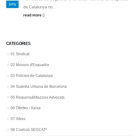
juny
de Catalunya no...
read more
CATEGORIES
01 Sindicat
02 Mossos d'Esquadra
03 Policies de Catalunya
04 Guàrdia Urbana de Barcelona
05 Requena&Mazzoni Advocats
06 Ofertes i Xarxa
07 Altres
08 Coalició SEGCAT²