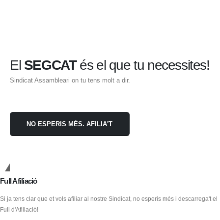
El
SEGCAT
és el que tu necessites!
Sindicat Assambleari on tu tens molt a dir.
NO ESPERIS MÉS. AFILIA'T
A què esperes! Afilia't!
Full Afiliació
Si ja tens clar que et vols afiliar al nostre Sindicat, no esperis més i descarrega't el
Full d'Afiliació!