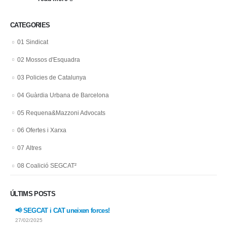
CATEGORIES
01 Sindicat
02 Mossos d'Esquadra
03 Policies de Catalunya
04 Guàrdia Urbana de Barcelona
05 Requena&Mazzoni Advocats
06 Ofertes i Xarxa
07 Altres
08 Coalició SEGCAT²
ÚLTIMS POSTS
📢 SEGCAT i CAT uneixen forces!
27/02/2025