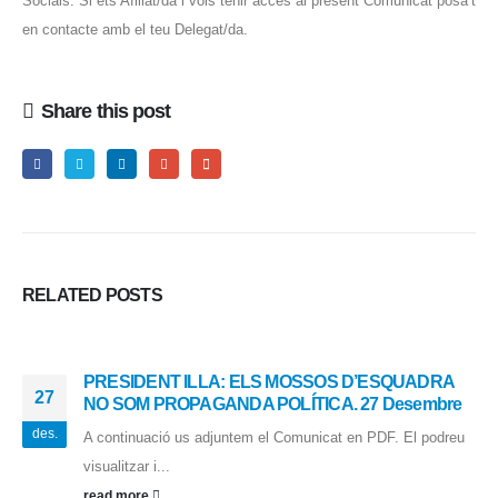
Socials. Si ets Afiliat/da i vols tenir accés al present Comunicat posa’t
en contacte amb el teu Delegat/da.
Share this post
RELATED
POSTS
PRESIDENT ILLA: ELS MOSSOS D’ESQUADRA
27
NO SOM PROPAGANDA POLÍTICA. 27 Desembre
des.
A continuació us adjuntem el Comunicat en PDF. El podreu
visualitzar i...
read more