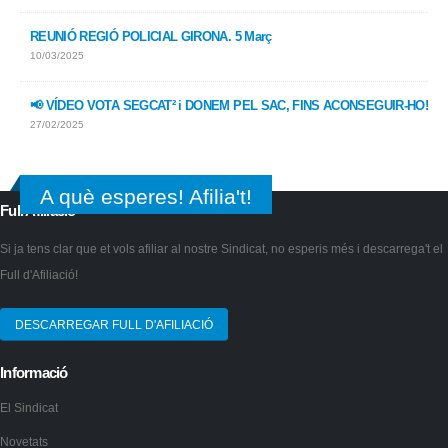
REUNIÓ REGIÓ POLICIAL GIRONA. 5 Març
10/03/2025
📢 VÍDEO VOTA SEGCAT² i DONEM PEL SAC, FINS ACONSEGUIR-HO!
27/02/2025
A què esperes! Afilia't!
Full Afiliació
Si ja tens clar que et vols afiliar al nostre Sindicat, no esperis més i descarrega't el
Full d'Afiliació!
DESCARREGAR FULL D'AFILIACIÓ
Informació
El Sindicat
Novetats