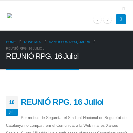
HOME
NOVETATS
02 MOSSOS D'ESQUADRA
REUNIÓ RPG. 16 JULIOL
REUNIÓ RPG. 16 Juliol
REUNIÓ RPG. 16 Juliol
18
jul.
Per motius de Seguretat el Sindicat Nacional de Seguretat de
Catalunya no compartirem el Comunicat a la Web ni a les Xarxes