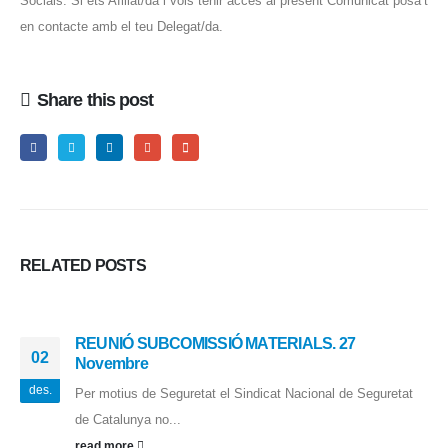
Socials. Si ets Afiliat/da i vols tenir accés al present Comunicat posa’t
en contacte amb el teu Delegat/da.
Share this post
RELATED
POSTS
REUNIÓ SUBCOMISSIÓ MATERIALS. 27
02
Novembre
des.
Per motius de Seguretat el Sindicat Nacional de Seguretat
de Catalunya no...
read more