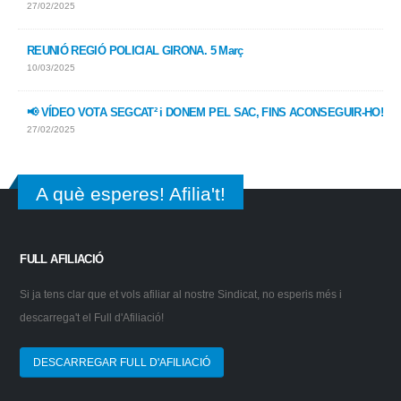
27/02/2025
REUNIÓ REGIÓ POLICIAL GIRONA. 5 Març
10/03/2025
📢 VÍDEO VOTA SEGCAT² i DONEM PEL SAC, FINS ACONSEGUIR-HO!
27/02/2025
A què esperes! Afilia't!
FULL AFILIACIÓ
Si ja tens clar que et vols afiliar al nostre Sindicat, no esperis més i
descarrega't el Full d'Afiliació!
DESCARREGAR FULL D'AFILIACIÓ