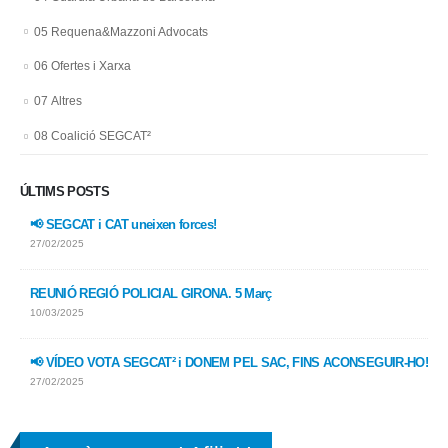
05 Requena&Mazzoni Advocats
06 Ofertes i Xarxa
07 Altres
08 Coalició SEGCAT²
ÚLTIMS POSTS
📢 SEGCAT i CAT uneixen forces!
27/02/2025
REUNIÓ REGIÓ POLICIAL GIRONA. 5 Març
10/03/2025
📢 VÍDEO VOTA SEGCAT² i DONEM PEL SAC, FINS ACONSEGUIR-HO!
27/02/2025