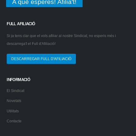
A què esperes! Afilia't!
FULL AFILIACIÓ
Si ja tens clar que et vols afiliar al nostre Sindicat, no esperis més i
descarrega't el Full d'Afiliació!
DESCARREGAR FULL D'AFILIACIÓ
INFORMACIÓ
El Sindicat
Novetats
Utilitats
Contacte