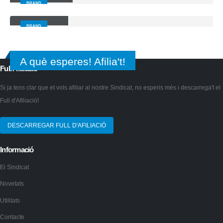
BRAND
Left Sidebar
BRAND
A què esperes! Afilia't!
Full Afiliació
Si ja tens clar que et vols afiliar al nostre Sindicat, no esperis més i descarrega't el
Full d'Afiliació!
DESCARREGAR FULL D'AFILIACIÓ
Informació
El Sindicat
Novetats
Utilitats
Contacte