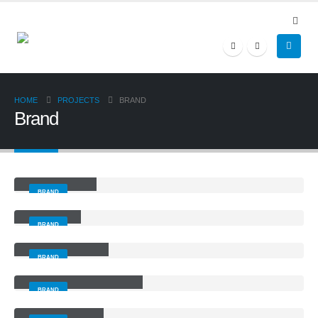
HOME
PROJECTS
BRAND
Brand
Large Slider
BRAND
Gallery
BRAND
Sticky Content
BRAND
Left and Right Sidebar
BRAND
Right Sidebar