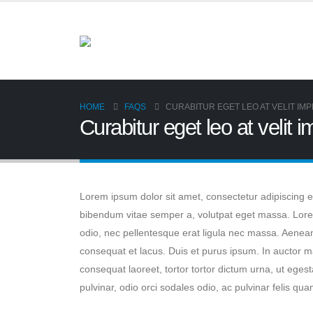
HOME
FAQS
CURABITUR EGET LEO AT VELIT IMP
Curabitur eget leo at velit 
Lorem ipsum dolor sit amet, consectetur adipiscing elit
bibendum vitae semper a, volutpat eget massa. Lorem i
odio, nec pellentesque erat ligula nec massa. Aenean
consequat et lacus. Duis et purus ipsum. In auctor m
consequat laoreet, tortor tortor dictum urna, ut egest
pulvinar, odio orci sodales odio, ac pulvinar felis quam