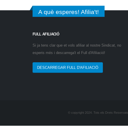
A què esperes! Afilia't!
FULL AFILIACIÓ
Si ja tens clar que et vols afiliar al nostre Sindicat, no
esperis més i descarrega't el Full d'Afiliació!
DESCARREGAR FULL D'AFILIACIÓ
© copyright 2024. Tots els Drets Reservats