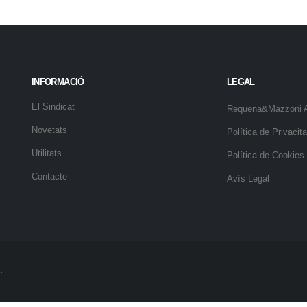
INFORMACIÓ
LEGAL
El Sindicat
Requena&Mazzoni 
Novetats
Política de Privacita
Utilitats
Política de Cookies
Contacte
Avís Legal
.