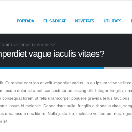
PORTADA
EL SINDICAT
NOVETATS
UTILITATS
ERDIET VAGUE IACULIS VITAES?
imperdiet vague iaculis vitaes?
. Curabitur eget leo at velit imperdiet varius. In eu ipsum vitae velit co
psum dolor sit amet, consectetur adipiscing elit. Integer fringilla, orc
 consequat lorem ut felis ullamcorper posuere gravida tellus faucibus. 
attis ipsum id molestie. Donec risus nulla, fringilla a rhoncus vitae, s
as urna ipsum nec libero. Nulla justo leo, molestie vel tempor nec, egest
 sit.