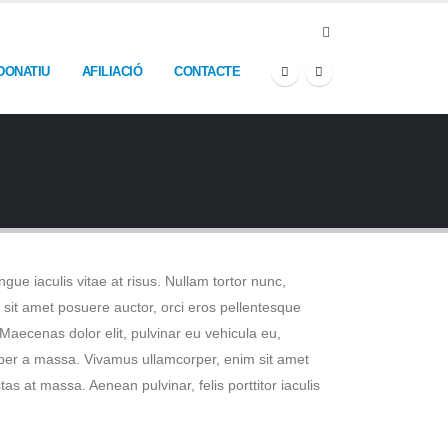
DONATIU
AFILIACIÓ
CONTACTE
ngue iaculis vitae at risus. Nullam tortor nunc,
i sit amet posuere auctor, orci eros pellentesque
Maecenas dolor elit, pulvinar eu vehicula eu,
emper a massa. Vivamus ullamcorper, enim sit amet
as at massa. Aenean pulvinar, felis porttitor iaculis