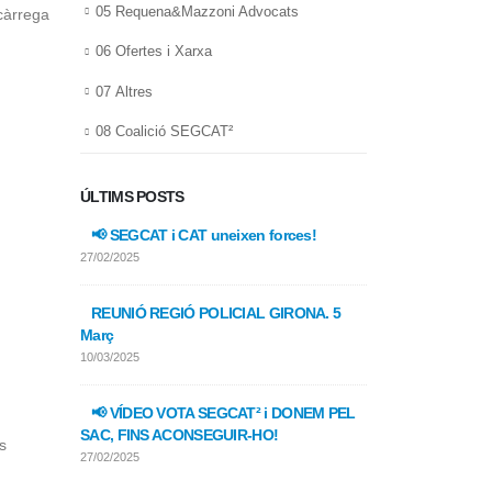
05 Requena&Mazzoni Advocats
càrrega
06 Ofertes i Xarxa
07 Altres
08 Coalició SEGCAT²
ÚLTIMS POSTS
📢 SEGCAT i CAT uneixen forces!
📢 FEPOL-UGT
laboral o més 
27/02/2025
27/02/2025
REUNIÓ REGIÓ POLICIAL GIRONA. 5
Març
📢 FEPOL-UG
manipulacions
10/03/2025
27/02/2025
📢 VÍDEO VOTA SEGCAT² i DONEM PEL
SAC, FINS ACONSEGUIR-HO!
📢 Programa 
s
27/02/2025
27/02/2025