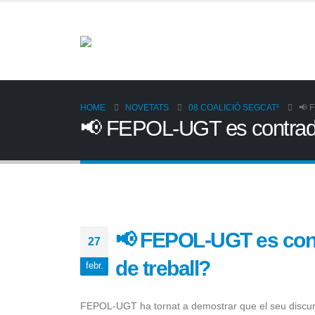
HOME
NOVETATS
08 COALICIÓ SEGCAT²
📢 
📢 FEPOL-UGT es contradiu:
📢 FEPOL-UGT es contr
27
de treball?
febr.
FEPOL-UGT ha tornat a demostrar que el seu discur