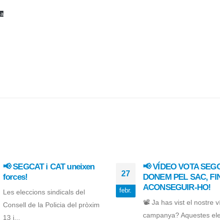
xa
📢 SEGCAT i CAT uneixen
📢 VÍDEO VOTA SEGC
27
forces!
DONEM PEL SAC, FI
ACONSEGUIR-HO!
febr.
Les eleccions sindicals del
📽 Ja has vist el nostre 
Consell de la Policia del pròxim
campanya? Aquestes ele
13 i...