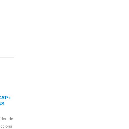
AT² i
📢 FEPOL-UGT menteix: no
27
NS
permetrem manipulacions!
febr.
Davant les falsedats difoses per
vídeo de
FEPOL-UGT, la coalició
ccions
SEGCAT-CAT vol deixar clar...