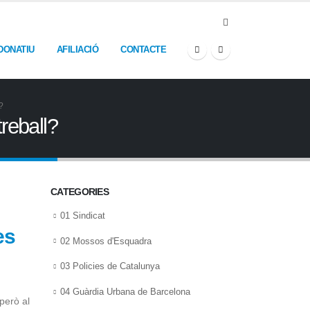
DONATIU
AFILIACIÓ
CONTACTE
?
reball?
CATEGORIES
01 Sindicat
es
02 Mossos d'Esquadra
03 Policies de Catalunya
04 Guàrdia Urbana de Barcelona
 però al