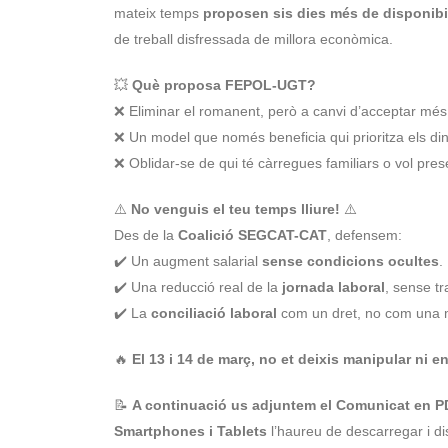
mateix temps
proposen sis dies més de disponibil
de treball disfressada de millora econòmica.
💥
Què proposa FEPOL-UGT?
❌ Eliminar el romanent, però a canvi d’acceptar més 
❌ Un model que només beneficia qui prioritza els din
❌ Oblidar-se de qui té càrregues familiars o vol pre
⚠️
No venguis el teu temps lliure!
⚠️
Des de la
Coalició SEGCAT-CAT
, defensem:
✔️ Un augment salarial
sense condicions ocultes
.
✔️ Una reducció real de la
jornada laboral
, sense t
✔️ La
conciliació laboral
com un dret, no com una 
🔥
El 13 i 14 de març, no et deixis manipular ni e
📝
A continuació us adjuntem el Comunicat en P
Smartphones i Tablets
l’haureu de descarregar i dis