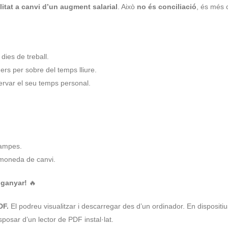
itat a canvi d’un augment salarial
. Això
no és conciliació
, és més 
dies de treball.
ers per sobre del temps lliure.
servar el seu temps personal.
rampes.
moneda de canvi.
nganyar!
🔥
DF.
El podreu visualitzar i descarregar des d’un ordinador. En dispositiu
posar d’un lector de PDF instal·lat.