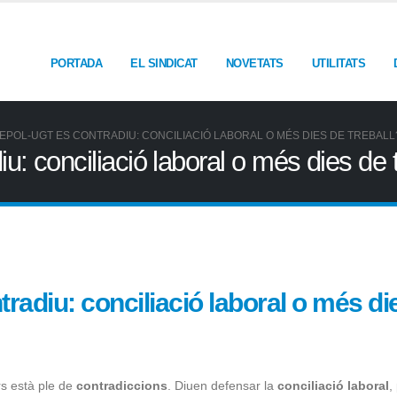
PORTADA
EL SINDICAT
NOVETATS
UTILITATS
FEPOL-UGT ES CONTRADIU: CONCILIACIÓ LABORAL O MÉS DIES DE TREBALL
 conciliació laboral o més dies de t
adiu: conciliació laboral o més di
s està ple de
contradiccions
. Diuen defensar la
conciliació laboral
,